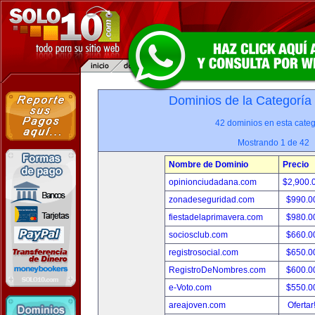
Dominios de la Categoría
42 dominios en esta categ
Mostrando 1 de 42
Nombre de Dominio
Precio
opinionciudadana.com
$2,900.
zonadeseguridad.com
$990.0
fiestadelaprimavera.com
$980.0
sociosclub.com
$660.0
registrosocial.com
$650.0
RegistroDeNombres.com
$600.0
e-Voto.com
$550.0
areajoven.com
Ofertar