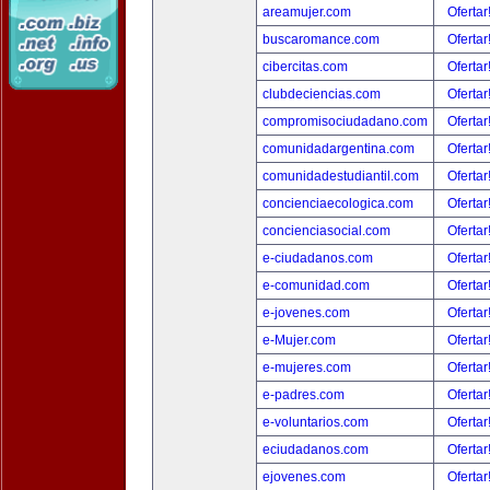
areamujer.com
Ofertar
buscaromance.com
Ofertar
cibercitas.com
Ofertar
clubdeciencias.com
Ofertar
compromisociudadano.com
Ofertar
comunidadargentina.com
Ofertar
comunidadestudiantil.com
Ofertar
concienciaecologica.com
Ofertar
concienciasocial.com
Ofertar
e-ciudadanos.com
Ofertar
e-comunidad.com
Ofertar
e-jovenes.com
Ofertar
e-Mujer.com
Ofertar
e-mujeres.com
Ofertar
e-padres.com
Ofertar
e-voluntarios.com
Ofertar
eciudadanos.com
Ofertar
ejovenes.com
Ofertar