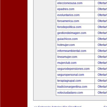
eleccionesusa.com
Ofertar
epadres.com
Ofertar
evoluntarios.com
Ofertar
foroamerica.com
Ofertar
forodepolitica.com
Ofertar
gestiondeimagen.com
Ofertar
guiachicos.com
Ofertar
hotmujer.com
Ofertar
informeambiental.com
Ofertar
lineamujer.com
Ofertar
mujerclub.com
Ofertar
segurodepensiones.com
Ofertar
seguropersonal.com
Ofertar
terapiagrupal.com
Ofertar
tradicionargentina.com
Ofertar
votociudadano.com
Ofertar