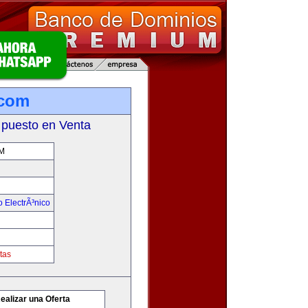
com
 puesto en Venta
M
 ElectrÃ³nico
tas
ealizar una Oferta