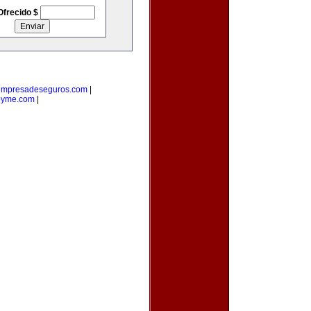
Ofrecido $
empresadeseguros.com
|
pyme.com
|