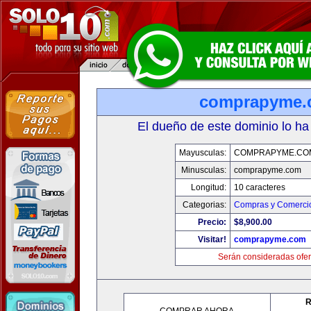
comprapyme.
El dueño de este dominio lo ha
Mayusculas:
COMPRAPYME.CO
Minusculas:
comprapyme.com
Longitud:
10 caracteres
Categorias:
Compras y Comercio
Precio:
$8,900.00
Visitar!
comprapyme.com
Serán consideradas ofer
R