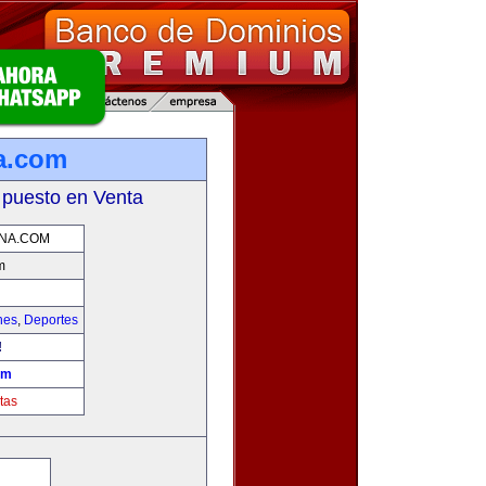
na.com
 puesto en Venta
NA.COM
m
hes
,
Deportes
!
om
tas