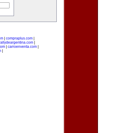
om
|
compraplus.com
|
rallydeargentina.com
|
com
|
carroenventa.com
|
m
|