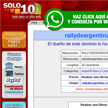
rallydeargenti
El dueño de este dominio lo ha
Mayusculas:
RALLYDEARGENTI
Minusculas:
rallydeargentina.co
Longitud:
16 caracteres
Categorias:
AutomÃ³viles y Coc
Precio:
Realizar una oferta
Visitar!
rallydeargentina.c
Serán consideradas ofer
Realizar una Oferta