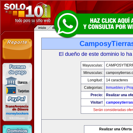
CamposyTierra
El dueño de este dominio lo ha
Mayusculas:
CAMPOSYTIER
Minusculas:
camposytierras.
Longitud:
14 caracteres
Categorias:
Inmuebles y Pro
Precio:
Realizar una ofe
Visitar!
camposytierra
Serán consideradas ofer
Realizar una Oferta