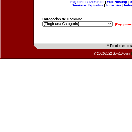
Registro de Dominios
|
Web Hosting
|
D
Dominios Expirados
|
Industrias
|
Indu
Categorías de Dominio:
[Pág. princi
** Precios expre
© 2002/2022 Solo10.com