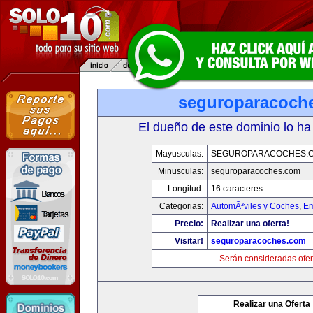
seguroparacoch
El dueño de este dominio lo ha
Mayusculas:
SEGUROPARACOCHES.
Minusculas:
seguroparacoches.com
Longitud:
16 caracteres
Categorias:
AutomÃ³viles y Coches
,
Em
Precio:
Realizar una oferta!
Visitar!
seguroparacoches.com
Serán consideradas ofer
Realizar una Oferta