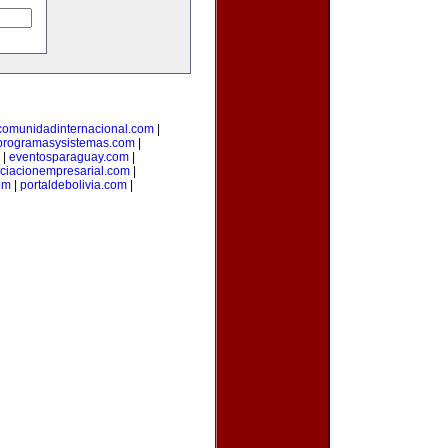
comunidadinternacional.com
|
programasysistemas.com
|
|
eventosparaguay.com
|
ciacionempresarial.com
|
om
|
portaldebolivia.com
|