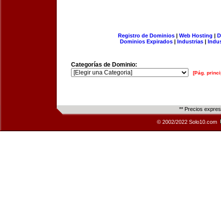
Registro de Dominios
|
Web Hosting
|
D
Dominios Expirados
|
Industrias
|
Indu
Categorías de Dominio:
[Pág. princi
** Precios expre
© 2002/2022 Solo10.com