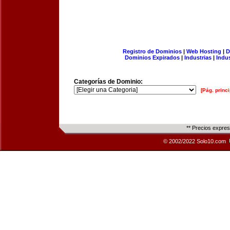
Registro de Dominios
|
Web Hosting
|
D
Dominios Expirados
|
Industrias
|
Indu
Categorías de Dominio:
[Pág. princi
** Precios expre
© 2002/2022 Solo10.com